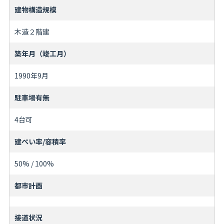
建物構造規模
木造２階建
築年月（竣工月）
1990年9月
駐車場有無
4台可
建ぺい率/容積率
50% / 100%
都市計画
接道状況