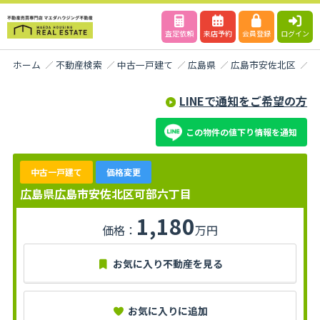
査定依頼
来店予約
会員登録
ログイン
ホーム
不動産検索
中古一戸建て
広島県
広島市安佐北区
可
LINEで通知をご希望の方
この物件の値下り情報を通知
中古一戸建て
価格変更
広島県広島市安佐北区可部六丁目
1,180
価格：
万円
お気に入り不動産を見る
お気に入りに追加