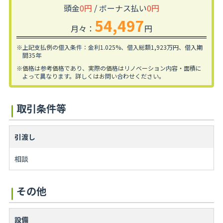
頭金
0円
/ ボーナス払い
0円
54,497
月々：
円
※上記支払例の借入条件：金利1.025%、
借入総額
1,923
万円、借入期
間35年
※価格は参考価格であり、実際の価格はリノベーション内容・面積に
よって異なります。
詳しくはお問い合わせください。
取引条件等
引渡し
相談
その他
設備