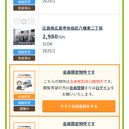
2025/1
価格変更
完成済み
広島県広島市佐伯区八幡東二丁目
2,980
万円
3LDK
2025/1
価格変更
完成済み
会員限定物件です
こちらの物件は
会員限定非公開物件
です。
閲覧希望の方は
会員登録
または
ログイン
を
お願いいたします。
会員限定
価格変更
今すぐ会員登録をする
建築中
会員限定物件です