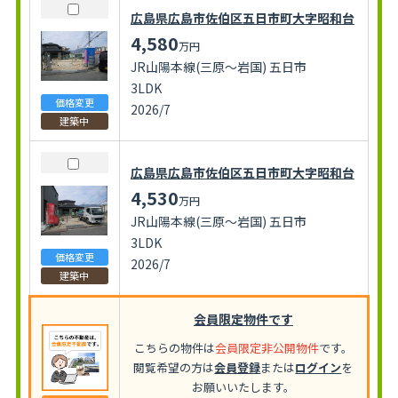
広島県広島市佐伯区五日市町大字昭和台
4,580
万円
JR山陽本線(三原～岩国) 五日市
3LDK
価格変更
2026/7
建築中
広島県広島市佐伯区五日市町大字昭和台
4,530
万円
JR山陽本線(三原～岩国) 五日市
3LDK
価格変更
2026/7
建築中
会員限定物件です
こちらの物件は
会員限定非公開物件
です。
閲覧希望の方は
会員登録
または
ログイン
を
お願いいたします。