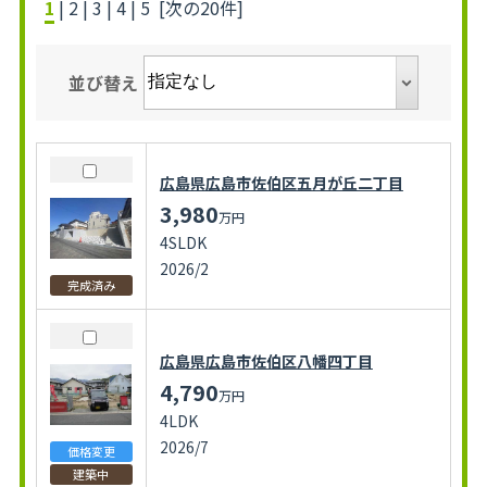
1
|
2
|
3
|
4
|
5
[次の20件]
並び替え
広島県広島市佐伯区五月が丘二丁目
3,980
万円
4SLDK
2026/2
完成済み
広島県広島市佐伯区八幡四丁目
4,790
万円
4LDK
2026/7
価格変更
建築中