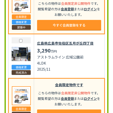
こちらの物件は
会員限定非公開物件
です。
閲覧希望の方は
会員登録
または
ログイン
を
お願いいたします。
会員限定
価格変更
今すぐ会員登録をする
建築中
広島県広島市佐伯区五月が丘四丁目
3,290
万円
アストラムライン 広域公園前
4LDK
価格変更
2025/11
完成済み
会員限定物件です
こちらの物件は
会員限定非公開物件
です。
閲覧希望の方は
会員登録
または
ログイン
を
お願いいたします。
会員限定