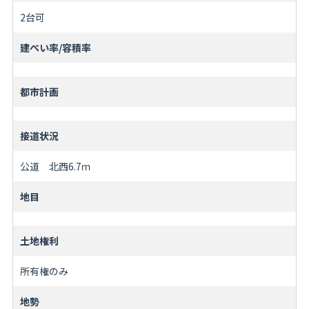
2台可
建ぺい率/容積率
都市計画
接道状況
公道 北西6.7ｍ
地目
土地権利
所有権のみ
地勢