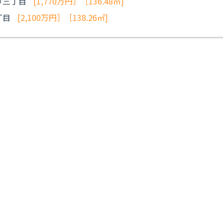
り三丁目
[1,770万円］［136.48㎡]
丁目
[2,100万円］［138.26㎡]