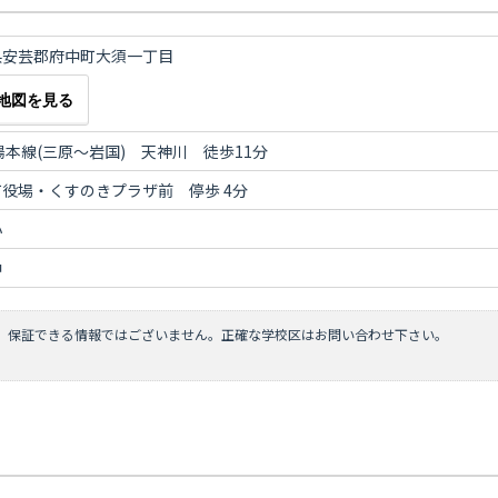
県安芸郡府中町大須一丁目
地図を見る
陽本線(三原～岩国) 天神川 徒歩11分
役場・くすのきプラザ前 停歩 4分
小
中
、保証できる情報ではございません。正確な学校区はお問い合わせ下さい。