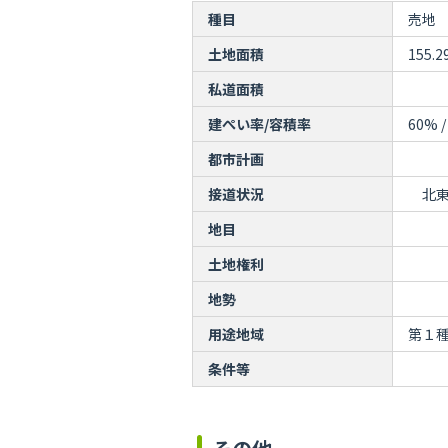
種目
売地
土地面積
155.
私道面積
建ぺい率/容積率
60% /
都市計画
接道状況
北
地目
土地権利
地勢
用途地域
第１
条件等